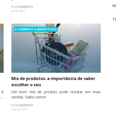
M
POR
DROPIFY
Posted
abril, 2021
on
T
Categories
E-COMMERCE & MARKETPLACE
Mix de produtos: a importância de saber
escolher o seu
 é
Um bom mix de produto pode resultar em mais
ja
vendas. Saiba como!
POR
DROPIFY
Posted
março, 2021
on