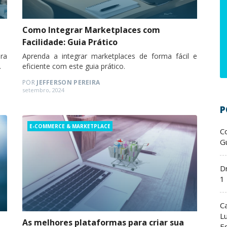
Como Integrar Marketplaces com
Facilidade: Guia Prático
ra
Aprenda a integrar marketplaces de forma fácil e
.
eficiente com este guia prático.
POR
JEFFERSON PEREIRA
Posted
setembro, 2024
on
P
Categories
E-COMMERCE & MARKETPLACE
C
Gu
D
1
C
L
As melhores plataformas para criar sua
E