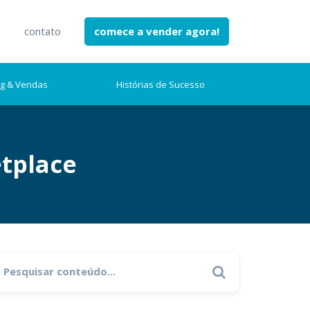
e
contato
comece a vender agora!
ng & Vendas
Histórias de Sucesso
tplace
earch
Search
r: