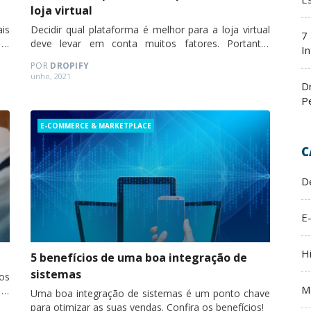
loja virtual
is
Decidir qual plataforma é melhor para a loja virtual
7
 é
deve levar em conta muitos fatores. Portanto,
In
des
confira neste artigo como escolher.
POR
DROPIFY
Posted
unho, 2021
D
on
P
Categories
E-COMMERCE & MARKETPLACE
C
D
E
H
5 benefícios de uma boa integração de
sistemas
os
M
 a
Uma boa integração de sistemas é um ponto chave
êm
para otimizar as suas vendas. Confira os benefícios!