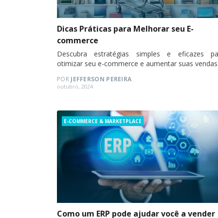
Dicas Práticas para Melhorar seu E-
commerce
Descubra estratégias simples e eficazes pa
otimizar seu e-commerce e aumentar suas vendas
POR
JEFFERSON PEREIRA
Posted
outubro, 2024
on
Categories
E-COMMERCE & MARKETPLACE
Como um ERP pode ajudar você a vender