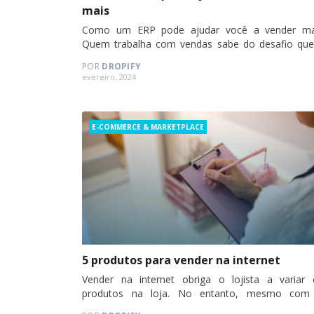
mais
Como um ERP pode ajudar você a vender ma
Quem trabalha com vendas sabe do desafio que
atuar na área, devido às múltiplas responsabilida
POR
DROPIFY
que se tem, além do…
Posted
evereiro, 2024
on
Categories
E-COMMERCE & MARKETPLACE
5 produtos para vender na internet
Vender na internet obriga o lojista a variar 
produtos na loja. No entanto, mesmo com
variação, é preciso entender quais produtos t