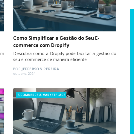
Como Simplificar a Gestão do Seu E-
commerce com Dropify
om
Descubra como a Dropify pode facilitar a gestão do
seu e-commerce de maneira eficiente.
POR
JEFFERSON PEREIRA
Posted
outubro, 2024
on
Categories
E-COMMERCE & MARKETPLACE