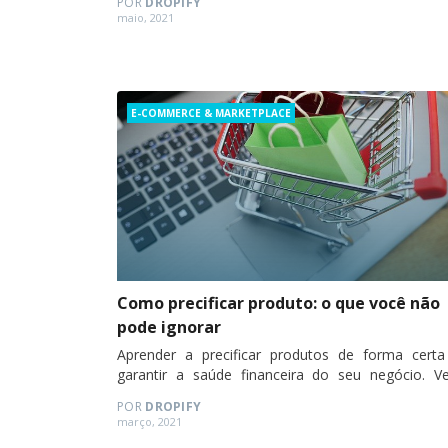
POR
DROPIFY
maior demanda entre os clientes. Há…
Posted
maio, 2021
on
Categories
E-COMMERCE & MARKETPLACE
Como precificar produto: o que você não
pode ignorar
Aprender a precificar produtos de forma certa
garantir a saúde financeira do seu negócio. Ve
como fazer isso!
POR
DROPIFY
Posted
março, 2021
on