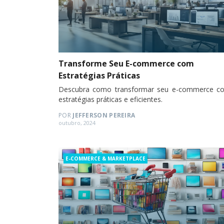
Transforme Seu E-commerce com
Estratégias Práticas
Descubra como transformar seu e-commerce c
estratégias práticas e eficientes.
POR
JEFFERSON PEREIRA
Posted
outubro, 2024
on
Categories
E-COMMERCE & MARKETPLACE