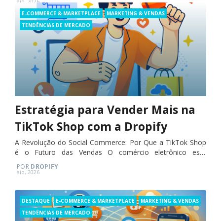
Temu. Com uma…
Posted
aio, 2026
on
Categories
E-COMMERCE & MARKETPLACE
MARKETING & VENDAS
TENDÊNCIAS DE MERCADO
Estratégia para Vender Mais na
TikTok Shop com a Dropify
A Revolução do Social Commerce: Por Que a TikTok Shop
é o Futuro das Vendas O comércio eletrônico está
passando por uma transformação sem precedentes, e a
POR
DROPIFY
TikTok Shop está…
Posted
aio, 2026
on
Categories
DESTAQUE
E-COMMERCE & MARKETPLACE
MARKETING & VENDAS
TENDÊNCIAS DE MERCADO