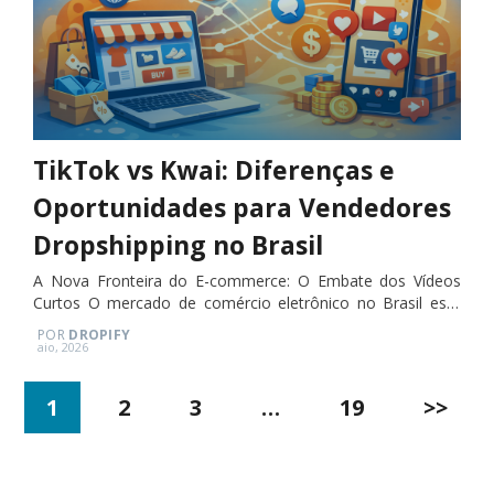
TikTok vs Kwai: Diferenças e
Oportunidades para Vendedores
Dropshipping no Brasil
A Nova Fronteira do E-commerce: O Embate dos Vídeos
Curtos O mercado de comércio eletrônico no Brasil está
passando por uma transformação radical. Se antes a
POR
DROPIFY
disputa era dominada por…
Posted
aio, 2026
on
Paginação
1
2
3
…
19
>>
de