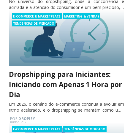
No universo do dropshipping, onde a concorrência é
acirrada e a atenção do consumidor é um bem precioso, a
capacidade de criar anúncios que realmente convertem é o
Categories
POR
DROPIFY
E-COMMERCE & MARKETPLACE
MARKETING & VENDAS
divisor de…
Posted
ulho, 2026
on
TENDÊNCIAS DE MERCADO
Dropshipping para Iniciantes:
Iniciando com Apenas 1 Hora por
Dia
Em 2026, o cenário do e-commerce continua a evoluir em
ritmo acelerado, e o dropshipping se mantém como uma
das portas de entrada mais acessíveis para o
POR
DROPIFY
empreendedorismo digital. Contudo,…
Posted
junho, 2026
on
Categories
E-COMMERCE & MARKETPLACE
TENDÊNCIAS DE MERCADO