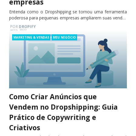
empresas
Entenda como o Dropshipping se tornou uma ferramenta
poderosa para pequenas empresas ampliarem suas vendas
sem aumentos de custos.
POR
DROPIFY
Posted
arço, 2022
on
Categories
MARKETING & VENDAS
MEU NEGÓCIO
Como Criar Anúncios que
Vendem no Dropshipping: Guia
Prático de Copywriting e
Criativos