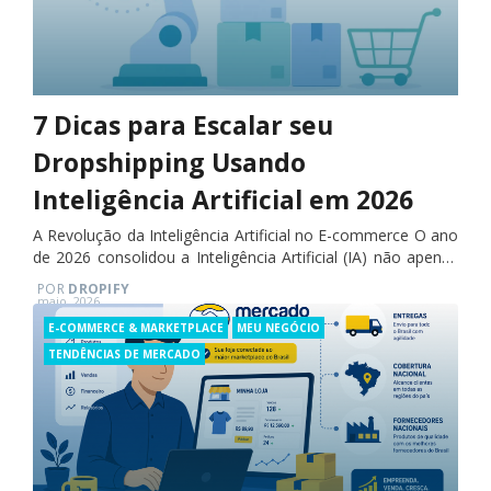
7 Dicas para Escalar seu
Dropshipping Usando
Inteligência Artificial em 2026
A Revolução da Inteligência Artificial no E-commerce O ano
de 2026 consolidou a Inteligência Artificial (IA) não apenas
como uma tendência futurista, mas como uma ferramenta
POR
DROPIFY
indispensável para a sobrevivência…
Posted
maio, 2026
on
Categories
E-COMMERCE & MARKETPLACE
MEU NEGÓCIO
TENDÊNCIAS DE MERCADO