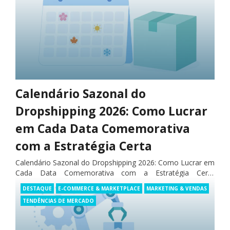
Calendário Sazonal do
Dropshipping 2026: Como Lucrar
em Cada Data Comemorativa
com a Estratégia Certa
Calendário Sazonal do Dropshipping 2026: Como Lucrar em
Cada Data Comemorativa com a Estratégia Certa
Calendário Sazonal do Dropshipping 2026: Como Lucrar em
Categories
POR
DROPIFY
DESTAQUE
E-COMMERCE & MARKETPLACE
MARKETING & VENDAS
Cada Data Comemorativa com a Estratégia Certa…
Posted
junho, 2026
on
TENDÊNCIAS DE MERCADO