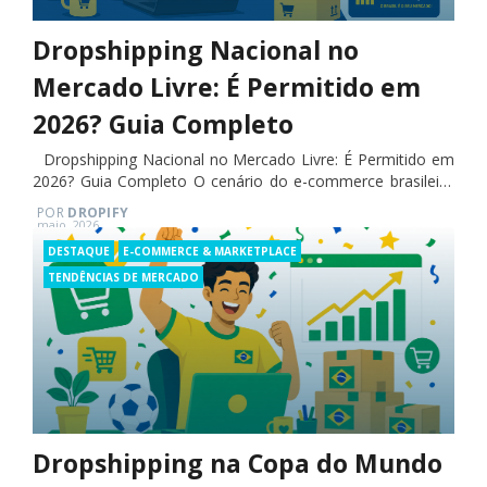
Dropshipping Nacional no
Mercado Livre: É Permitido em
2026? Guia Completo
Dropshipping Nacional no Mercado Livre: É Permitido em
2026? Guia Completo O cenário do e-commerce brasileiro
está em constante evolução, e com ele, surgem novas
POR
DROPIFY
oportunidades e desafios para…
Posted
maio, 2026
on
Categories
DESTAQUE
E-COMMERCE & MARKETPLACE
TENDÊNCIAS DE MERCADO
Dropshipping na Copa do Mundo