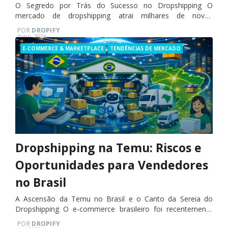
O Segredo por Trás do Sucesso no Dropshipping O
mercado de dropshipping atrai milhares de novos
empreendedores todos os meses. A promessa de ter um
POR
DROPIFY
negócio próprio, sem a necessidade…
Posted
maio, 2026
on
Categories
E-COMMERCE & MARKETPLACE
TENDÊNCIAS DE MERCADO
Dropshipping na Temu: Riscos e
Oportunidades para Vendedores
no Brasil
A Ascensão da Temu no Brasil e o Canto da Sereia do
Dropshipping O e-commerce brasileiro foi recentemente
sacudido pela chegada de um novo gigante asiático: a
POR
DROPIFY