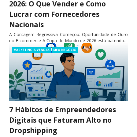
2026: O Que Vender e Como
Lucrar com Fornecedores
Nacionais
A Contagem Regressiva Começou: Oportunidade de Ouro
no E-commerce A Copa do Mundo de 2026 está batendo à
porta. Com início marcado para 11 de junho e a estreia
Categories
POR
DROPIFY
MARKETING & VENDAS
MEU NEGÓCIO
da…
Posted
maio, 2026
on
7 Hábitos de Empreendedores
Digitais que Faturam Alto no
Dropshipping