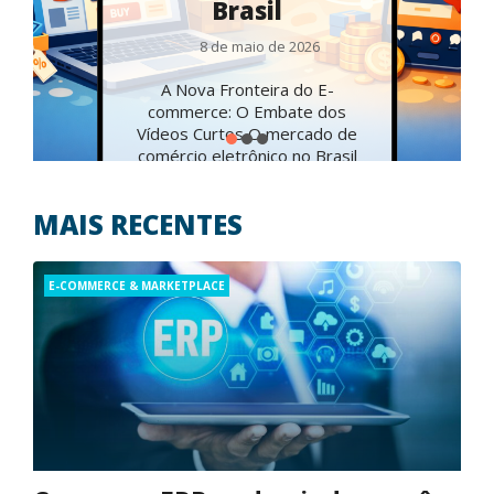
Nacionais
12 de maio de 2026
A Contagem Regressiva
Começou: Oportunidade de
Ouro no E-commerce A Copa
do Mundo de 2026 está
batendo à porta. Com início
marcado para 11 de...
MAIS RECENTES
Categories
E-COMMERCE & MARKETPLACE