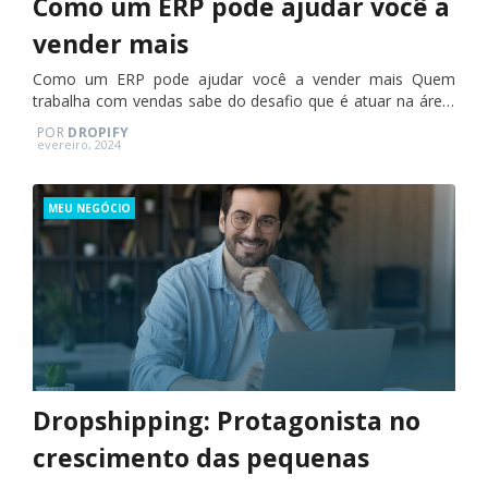
Como um ERP pode ajudar você a
vender mais
Como um ERP pode ajudar você a vender mais Quem
trabalha com vendas sabe do desafio que é atuar na área,
devido às múltiplas responsabilidades que se tem, além
POR
DROPIFY
do…
Posted
evereiro, 2024
on
Categories
MEU NEGÓCIO
Dropshipping: Protagonista no
crescimento das pequenas