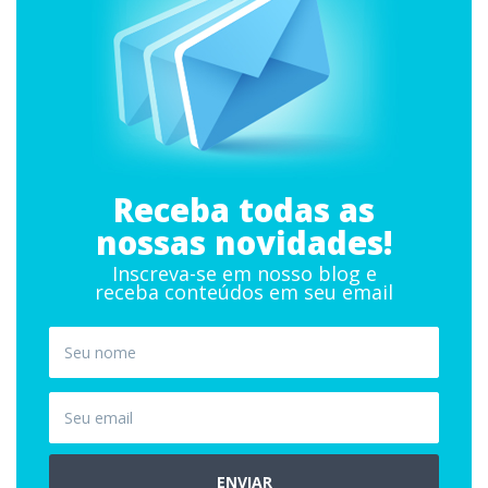
Receba todas as
nossas novidades!
Inscreva-se em nosso blog e
receba conteúdos em seu email
ENVIAR