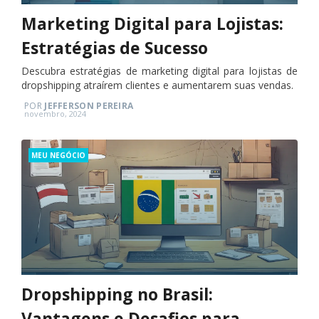
Marketing Digital para Lojistas:
Estratégias de Sucesso
Descubra estratégias de marketing digital para lojistas de
dropshipping atraírem clientes e aumentarem suas vendas.
POR
JEFFERSON PEREIRA
Posted
novembro, 2024
on
Categories
MEU NEGÓCIO
Dropshipping no Brasil:
Vantagens e Desafios para