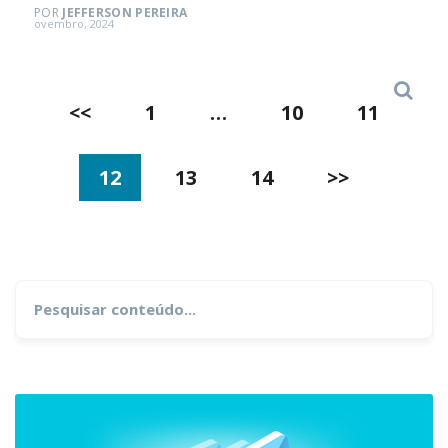
POR
JEFFERSON PEREIRA
Posted
ovembro, 2024
on
Search
Paginação
<<
1
…
10
11
de
12
13
14
>>
posts
Search
for: