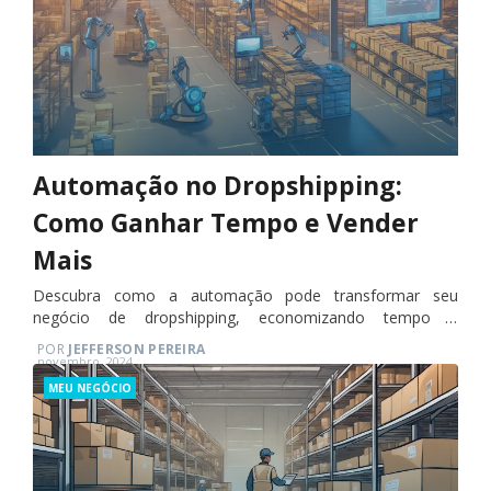
Automação no Dropshipping:
Como Ganhar Tempo e Vender
Mais
Descubra como a automação pode transformar seu
negócio de dropshipping, economizando tempo e
aumentando suas vendas.
POR
JEFFERSON PEREIRA
Posted
novembro, 2024
on
Categories
MEU NEGÓCIO