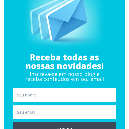
Receba todas as
nossas novidades!
Inscreva-se em nosso blog e
receba conteúdos em seu email