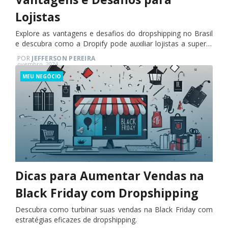
Lojistas
Explore as vantagens e desafios do dropshipping no Brasil
e descubra como a Dropify pode auxiliar lojistas a superá-
los.
POR
JEFFERSON PEREIRA
Posted
ovembro, 2024
on
Categories
MEU NEGÓCIO
Dicas para Aumentar Vendas na
Black Friday com Dropshipping
Descubra como turbinar suas vendas na Black Friday com
estratégias eficazes de dropshipping.