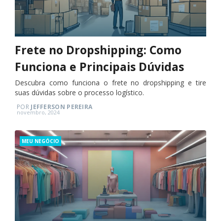
Frete no Dropshipping: Como
Funciona e Principais Dúvidas
Descubra como funciona o frete no dropshipping e tire
suas dúvidas sobre o processo logístico.
POR
JEFFERSON PEREIRA
Posted
novembro, 2024
on
Categories
MEU NEGÓCIO