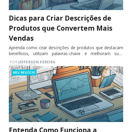
Dicas para Criar Descrições de
Produtos que Convertem Mais
Vendas
Aprenda como criar descrições de produtos que destacam
benefícios, utilizam palavras-chave e melhoram suas
vendas.
POR
JEFFERSON PEREIRA
Posted
novembro, 2024
on
Categories
MEU NEGÓCIO
Entenda Como Funciona a