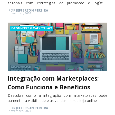
sazonais com estratégias de promoção e logística
eficientes.
POR
JEFFERSON PEREIRA
Posted
novembro, 2024
on
Categories
E-COMMERCE & MARKETPLACE
Integração com Marketplaces:
Como Funciona e Benefícios
Descubra como a integração com marketplaces pode
aumentar a visibilidade e as vendas da sua loja online.
POR
JEFFERSON PEREIRA
Posted
novembro, 2024
on