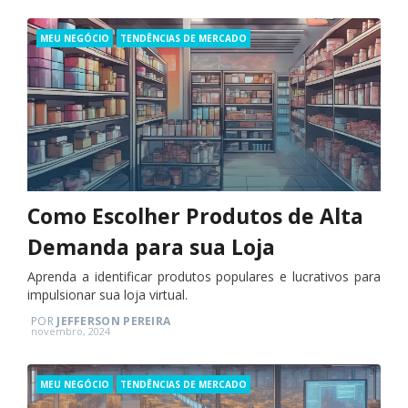
Categories
MEU NEGÓCIO
TENDÊNCIAS DE MERCADO
Como Escolher Produtos de Alta
Demanda para sua Loja
Aprenda a identificar produtos populares e lucrativos para
impulsionar sua loja virtual.
POR
JEFFERSON PEREIRA
Posted
novembro, 2024
on
Categories
MEU NEGÓCIO
TENDÊNCIAS DE MERCADO