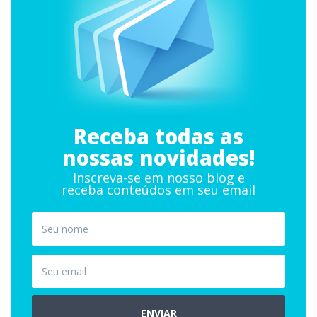
Receba todas as
nossas novidades!
Inscreva-se em nosso blog e
receba conteúdos em seu email
ENVIAR