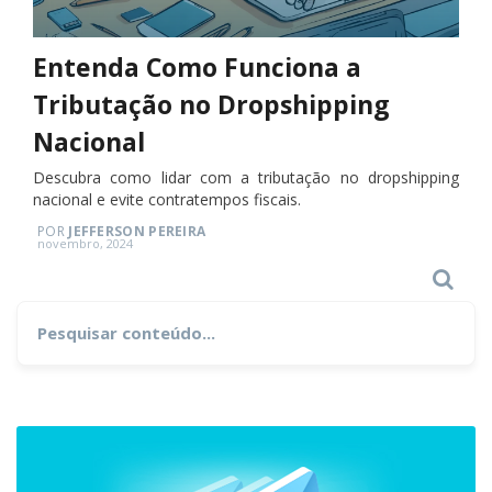
Entenda Como Funciona a
Tributação no Dropshipping
Nacional
Descubra como lidar com a tributação no dropshipping
nacional e evite contratempos fiscais.
POR
JEFFERSON PEREIRA
Posted
novembro, 2024
on
Search
Search
for: