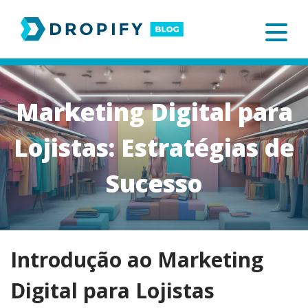
Skip
to
content
Marketing Digital para
Lojistas: Estratégias de
Sucesso
Introdução ao Marketing
Digital para Lojistas