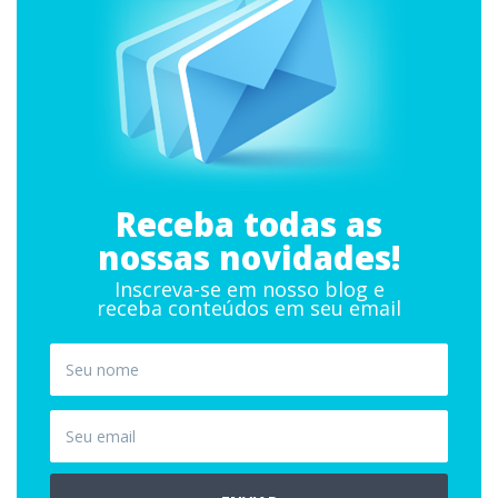
Receba todas as
nossas novidades!
Inscreva-se em nosso blog e
receba conteúdos em seu email