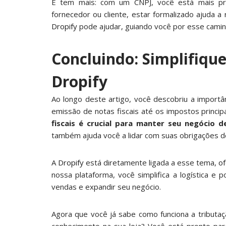
E tem mais: com um CNPJ, você está mais pro
fornecedor ou cliente, estar formalizado ajuda a 
Dropify
pode ajudar, guiando você por esse cami
Concluindo: Simplifiqu
Dropify
Ao longo deste artigo, você descobriu a importâ
emissão de notas fiscais até os impostos princip
fiscais é crucial para manter seu negócio d
também ajuda você a lidar com suas obrigações de
A
Dropify
está diretamente ligada a esse tema,
o
nossa plataforma, você simplifica a logística e
vendas e expandir seu negócio.
Agora que você já sabe como funciona a tributa
conhecimento na sua loja? Você está pronto pa