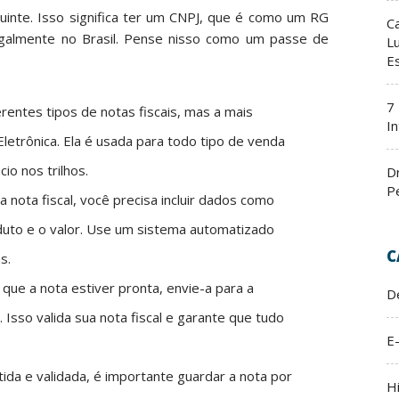
buinte. Isso significa ter um CNPJ, que é como um RG
C
egalmente no Brasil. Pense nisso como um passe de
L
E
7
rentes tipos de notas fiscais, mas a mais
In
letrônica. Ela é usada para todo tipo de venda
io nos trilhos.
D
P
a nota fiscal, você precisa incluir dados como
duto e o valor. Use um sistema automatizado
C
s.
que a nota estiver pronta, envie-a para a
D
Isso valida sua nota fiscal e garante que tudo
E
ida e validada, é importante guardar a nota por
H