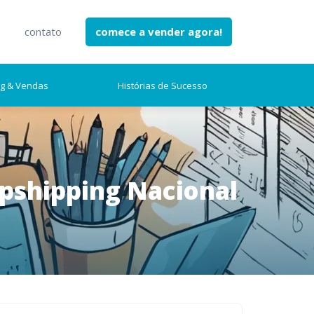
e
contato
comece a vender agora!
ng & Vendas
Histórias de Sucesso
pshipping Nacional
earch