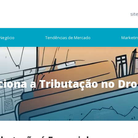
sit
Negócio
Tendências de Mercado
Marketi
iona a Tributação no Dro
S