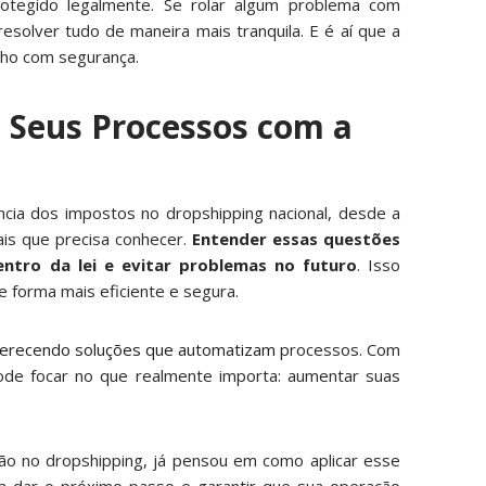
tegido legalmente. Se rolar algum problema com
resolver tudo de maneira mais tranquila. E é aí que a
nho com segurança.
e Seus Processos com a
ncia dos impostos no dropshipping nacional, desde a
ais que precisa conhecer.
Entender essas questões
entro da lei e evitar problemas no futuro
. Isso
 forma mais eficiente e segura.
ferecendo soluções que automatizam
processos. Com
 pode focar no que realmente importa: aumentar suas
ção no dropshipping, já pensou em como aplicar esse
ra dar o próximo passo e garantir que sua operação