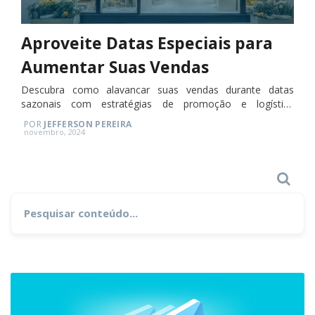
Aproveite Datas Especiais para
Aumentar Suas Vendas
Descubra como alavancar suas vendas durante datas
sazonais com estratégias de promoção e logística
eficientes.
POR
JEFFERSON PEREIRA
Posted
novembro, 2024
on
Search
Search
for: