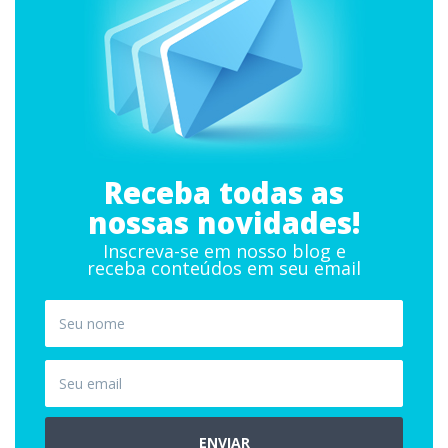
Receba todas as
nossas novidades!
Inscreva-se em nosso blog e
receba conteúdos em seu email
ENVIAR