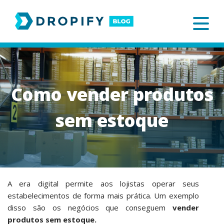
Skip
to
content
Como vender produtos
sem estoque
A era digital permite aos lojistas operar seus
estabelecimentos de forma mais prática. Um exemplo
disso são os negócios que conseguem
vender
produtos sem estoque.