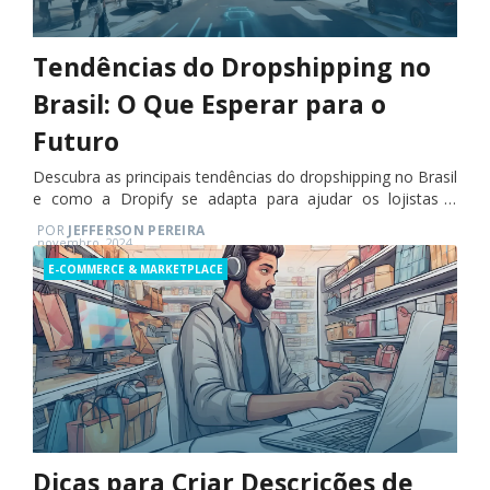
Tendências do Dropshipping no
Brasil: O Que Esperar para o
Futuro
Descubra as principais tendências do dropshipping no Brasil
e como a Dropify se adapta para ajudar os lojistas a
prosperarem.
POR
JEFFERSON PEREIRA
Posted
novembro, 2024
on
Categories
E-COMMERCE & MARKETPLACE
Dicas para Criar Descrições de