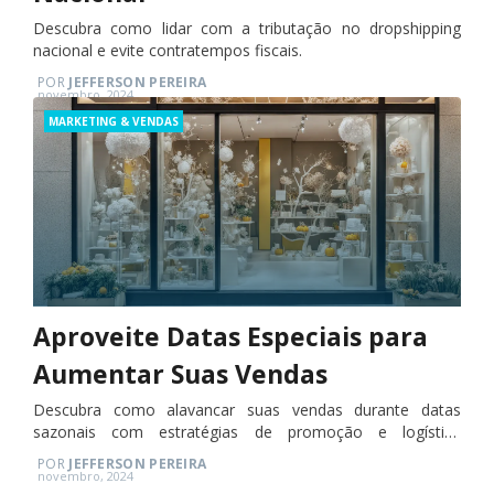
Descubra como lidar com a tributação no dropshipping
nacional e evite contratempos fiscais.
POR
JEFFERSON PEREIRA
Posted
novembro, 2024
on
Categories
MARKETING & VENDAS
Aproveite Datas Especiais para
Aumentar Suas Vendas
Descubra como alavancar suas vendas durante datas
sazonais com estratégias de promoção e logística
eficientes.
POR
JEFFERSON PEREIRA
Posted
novembro, 2024
on