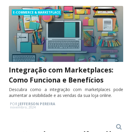
Categories
E-COMMERCE & MARKETPLACE
Integração com Marketplaces:
Como Funciona e Benefícios
Descubra como a integração com marketplaces pode
aumentar a visibilidade e as vendas da sua loja online.
POR
JEFFERSON PEREIRA
Posted
novembro, 2024
on
Search
Paginação