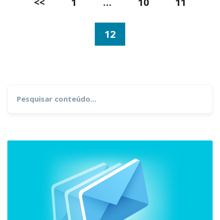
<<
1
…
10
11
de
12
posts
Search
for: