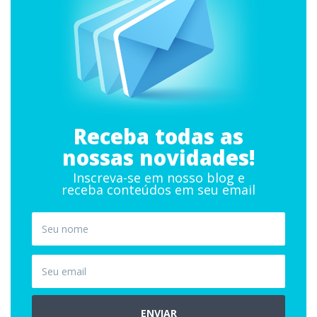
Receba todas as
nossas novidades!
Inscreva-se em nosso blog e
receba conteúdos em seu email
ENVIAR