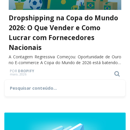
Dropshipping na Copa do Mundo
2026: O Que Vender e Como
Lucrar com Fornecedores
Nacionais
A Contagem Regressiva Começou: Oportunidade de Ouro
no E-commerce A Copa do Mundo de 2026 está batendo à
porta. Com início marcado para 11 de junho e a estreia
POR
DROPIFY
Search
da…
Posted
maio, 2026
on
Search
for: