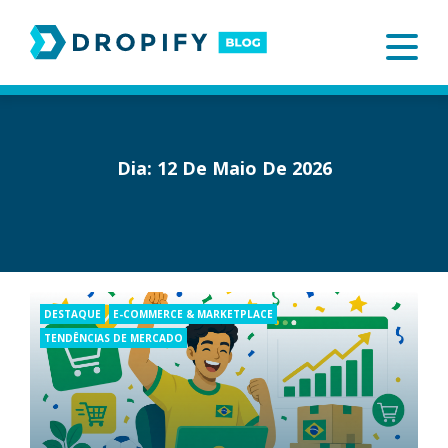
Skip
to
content
Dia:
12 De Maio De 2026
Categories
DESTAQUE
E-COMMERCE & MARKETPLACE
TENDÊNCIAS DE MERCADO