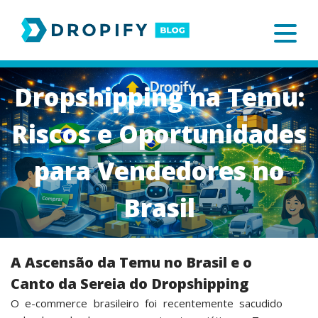
Skip
to
content
Dropshipping na Temu:
Riscos e Oportunidades
para Vendedores no
Brasil
A Ascensão da Temu no Brasil e o
Canto da Sereia do Dropshipping
O e-commerce brasileiro foi recentemente sacudido