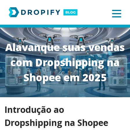
Skip
to
content
Alavanque suas vendas
com Dropshipping na
Shopee em 2025
Introdução ao
Dropshipping na Shopee