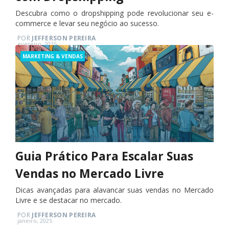
Descubra como o dropshipping pode revolucionar seu e-
commerce e levar seu negócio ao sucesso.
POR
JEFFERSON PEREIRA
Posted
evereiro, 2025
on
Categories
MARKETING & VENDAS
Guia Prático Para Escalar Suas
Vendas no Mercado Livre
Dicas avançadas para alavancar suas vendas no Mercado
Livre e se destacar no mercado.
POR
JEFFERSON PEREIRA
Posted
janeiro, 2025
on