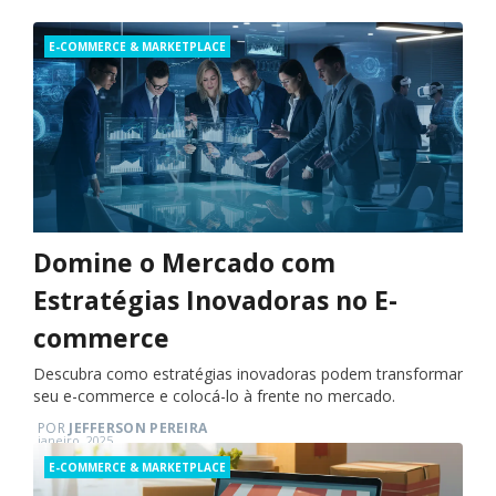
Categories
E-COMMERCE & MARKETPLACE
Domine o Mercado com
Estratégias Inovadoras no E-
commerce
Descubra como estratégias inovadoras podem transformar
seu e-commerce e colocá-lo à frente no mercado.
POR
JEFFERSON PEREIRA
Posted
janeiro, 2025
on
Categories
E-COMMERCE & MARKETPLACE