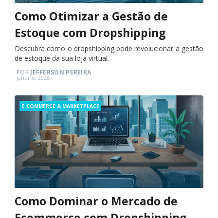
Como Otimizar a Gestão de
Estoque com Dropshipping
Descubra como o dropshipping pode revolucionar a gestão
de estoque da sua loja virtual.
POR
JEFFERSON PEREIRA
Posted
janeiro, 2025
on
Categories
E-COMMERCE & MARKETPLACE
Como Dominar o Mercado de
Ecommerce com Dropshipping