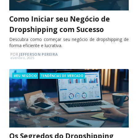
Como Iniciar seu Negócio de
Dropshipping com Sucesso
Descubra como começar seu negócio de dropshipping de
forma eficiente e lucrativa.
POR
JEFFERSON PEREIRA
Posted
evereiro, 2025
on
Categories
MEU NEGÓCIO
TENDÊNCIAS DE MERCADO
Os Segredos do Dropshipping