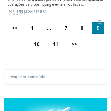
operações de dropshipping e evite erros fiscais.
POR
JEFFERSON PEREIRA
Posted
janeiro, 2025
on
Search
Paginação
<<
1
…
7
8
9
de
10
11
>>
posts
Search
for: