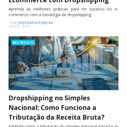
Aprenda as melhores práticas para ter sucesso no e-
commerce com a estratégia de dropshipping.
POR
JEFFERSON PEREIRA
Posted
janeiro, 2025
on
Categories
MEU NEGÓCIO
Dropshipping no Simples
Nacional: Como Funciona a
Tributação da Receita Bruta?
Entenda como a tributação do Simples Nacional impacta as