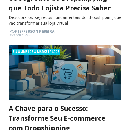
que Todo Lojista Precisa Saber
Descubra os segredos fundamentais do dropshipping que
vão transformar sua loja virtual.
POR
JEFFERSON PEREIRA
Posted
evereiro, 2025
on
Categories
E-COMMERCE & MARKETPLACE
A Chave para o Sucesso:
Transforme Seu E-commerce
com Dropshipping