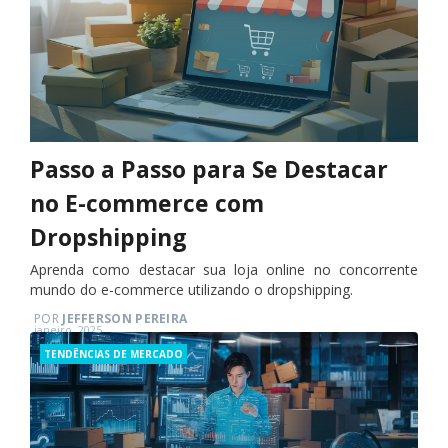
Passo a Passo para Se Destacar
no E-commerce com
Dropshipping
Aprenda como destacar sua loja online no concorrente
mundo do e-commerce utilizando o dropshipping.
POR
JEFFERSON PEREIRA
Posted
janeiro, 2025
on
Categories
TENDÊNCIAS DE MERCADO