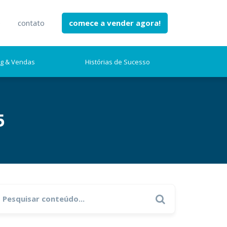
e
contato
comece a vender agora!
ng & Vendas
Histórias de Sucesso
5
earch
Search
r: