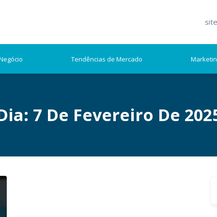
sit
Negócio
Tendências de Mercado
Marketi
Dia:
7 De Fevereiro De 202
S
fo