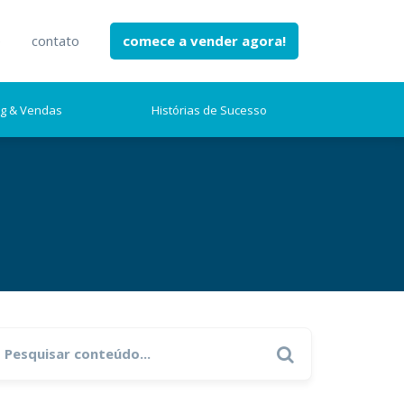
e
contato
comece a vender agora!
ng & Vendas
Histórias de Sucesso
earch
Search
r: