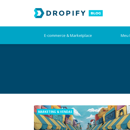
Skip
to
content
E-commerce & Marketplace
Meu 
Categories
MARKETING & VENDAS