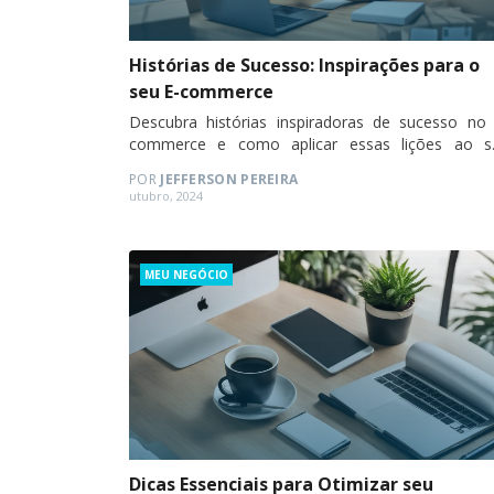
Histórias de Sucesso: Inspirações para o
seu E-commerce
Descubra histórias inspiradoras de sucesso no 
commerce e como aplicar essas lições ao s
dropshipping.
POR
JEFFERSON PEREIRA
Posted
utubro, 2024
on
Categories
MEU NEGÓCIO
Dicas Essenciais para Otimizar seu