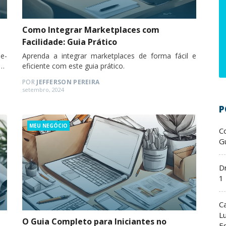
Como Integrar Marketplaces com
Facilidade: Guia Prático
e-
Aprenda a integrar marketplaces de forma fácil e
eu
eficiente com este guia prático.
POR
JEFFERSON PEREIRA
Posted
setembro, 2024
on
P
Categories
MEU NEGÓCIO
C
Gu
D
1
C
L
O Guia Completo para Iniciantes no
E