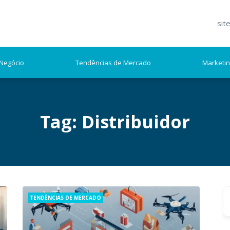
sit
Negócio
Tendências de Mercado
Marketi
Tag:
Distribuidor
S
Categories
TENDÊNCIAS DE MERCADO
fo