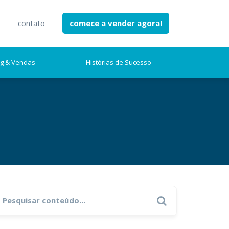
e
contato
comece a vender agora!
ng & Vendas
Histórias de Sucesso
earch
Search
r: