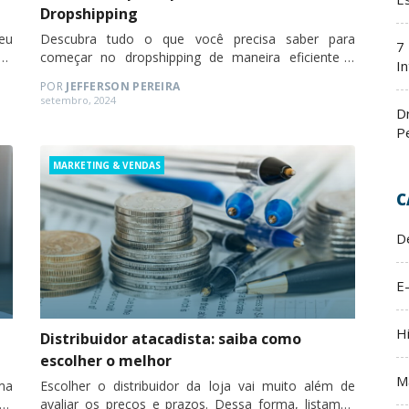
Dropshipping
eu
Descubra tudo o que você precisa saber para
7
os
começar no dropshipping de maneira eficiente e
In
lucrativa.
POR
JEFFERSON PEREIRA
Posted
setembro, 2024
D
on
P
Categories
MARKETING & VENDAS
C
D
E
H
Distribuidor atacadista: saiba como
escolher o melhor
M
ma
Escolher o distribuidor da loja vai muito além de
as
avaliar os preços e prazos. Dessa forma, listamos