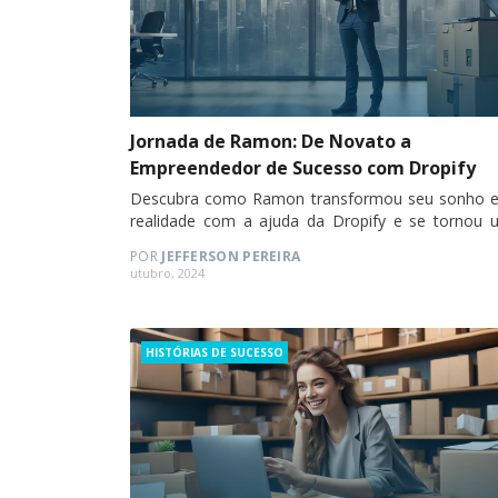
Jornada de Ramon: De Novato a
Empreendedor de Sucesso com Dropify
Descubra como Ramon transformou seu sonho 
realidade com a ajuda da Dropify e se tornou 
empreendedor de sucesso.
POR
JEFFERSON PEREIRA
Posted
utubro, 2024
on
Categories
HISTÓRIAS DE SUCESSO