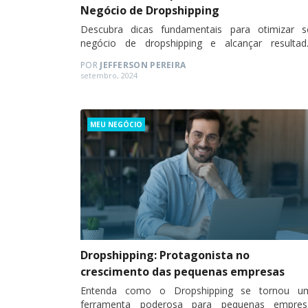
Negócio de Dropshipping
Descubra dicas fundamentais para otimizar s
negócio de dropshipping e alcançar resultad
incríveis.
POR
JEFFERSON PEREIRA
Posted
setembro, 2024
on
Categories
MEU NEGÓCIO
Dropshipping: Protagonista no
crescimento das pequenas empresas
Entenda como o Dropshipping se tornou u
ferramenta poderosa para pequenas empres