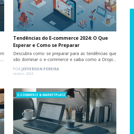
Tendências do E-commerce 2024: O Que
Esperar e Como se Preparar
em
Descubra como se preparar para as tendências que
um
vão dominar o e-commerce e saiba como a Dropify
pode impulsionar seu negócio.
POR
JEFFERSON PEREIRA
Posted
utubro, 2024
on
Categories
E-COMMERCE & MARKETPLACE