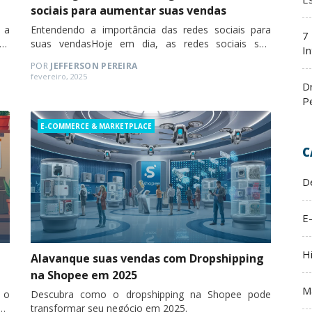
sociais para aumentar suas vendas
 a
Entendendo a importância das redes sociais para
7
cas
suas vendasHoje em dia, as redes sociais são
In
essenciais para o sucesso de qualquer negócio. Elas
POR
JEFFERSON PEREIRA
permitem que você se conecte com seus…
Posted
fevereiro, 2025
D
on
P
Categories
E-COMMERCE & MARKETPLACE
C
D
E
H
Alavanque suas vendas com Dropshipping
na Shopee em 2025
M
a o
Descubra como o dropshipping na Shopee pode
ar,
transformar seu negócio em 2025.