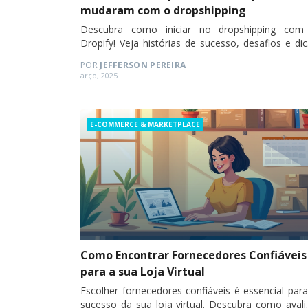
mudaram com o dropshipping
Descubra como iniciar no dropshipping com
Dropify! Veja histórias de sucesso, desafios e di
para vender sem estoque. Confira no blog! 🚀
POR
JEFFERSON PEREIRA
Posted
arço, 2025
on
Categories
E-COMMERCE & MARKETPLACE
Como Encontrar Fornecedores Confiáveis
para a sua Loja Virtual
Escolher fornecedores confiáveis é essencial par
sucesso da sua loja virtual. Descubra como avali