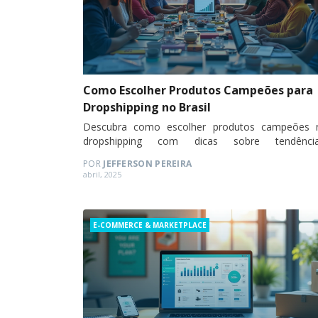
Como Escolher Produtos Campeões para
Dropshipping no Brasil
Descubra como escolher produtos campeões 
dropshipping com dicas sobre tendência
sazonalidade, comportamento do consumidor
POR
JEFFERSON PEREIRA
ferramentas práticas para aumentar suas vendas.
Posted
abril, 2025
on
Categories
E-COMMERCE & MARKETPLACE