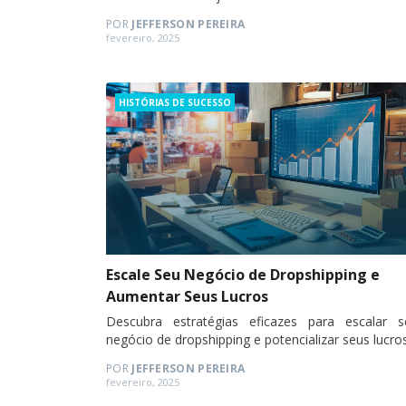
selecionar e manter boas parcerias para garant
POR
JEFFERSON PEREIRA
qualidade e entregas no prazo!
Posted
fevereiro, 2025
on
Categories
HISTÓRIAS DE SUCESSO
Escale Seu Negócio de Dropshipping e
Aumentar Seus Lucros
Descubra estratégias eficazes para escalar s
negócio de dropshipping e potencializar seus lucros
POR
JEFFERSON PEREIRA
Posted
fevereiro, 2025
on