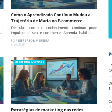
Como o Aprendizado Contínuo Mudou a
Trajetória de Maria no E-commerce
 e
Descubra como o conhecimento contínuo pode
ão
impulsionar seu e-commerce! Aprenda habilidades
essenciais e aplique estratégias para crescer. Confira
POR
JEFFERSON PEREIRA
no blog! 🚀
Posted
arço, 2025
on
P
Categories
MARKETING & VENDAS
C
Gu
D
1
C
L
Estratégias de marketing nas redes
E