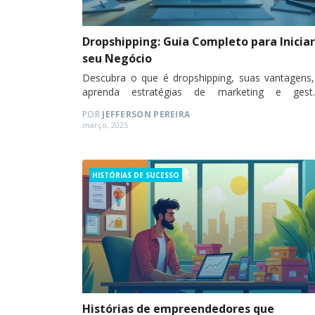
Dropshipping: Guia Completo para Iniciar
seu Negócio
Descubra o que é dropshipping, suas vantagens,
aprenda estratégias de marketing e gest
financeira.
POR
JEFFERSON PEREIRA
Posted
março, 2025
on
Categories
HISTÓRIAS DE SUCESSO
Histórias de empreendedores que