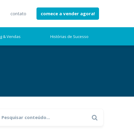
e
contato
comece a vender agora!
ng & Vendas
Histórias de Sucesso
earch
Search
r: