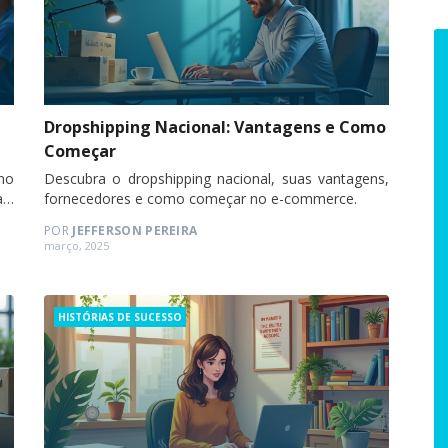
Dropshipping Nacional: Vantagens e Como
Começar
no
Descubra o dropshipping nacional, suas vantagens,
s,
fornecedores e como começar no e-commerce.
 e
POR
JEFFERSON PEREIRA
Posted
março, 2025
on
Categories
HISTÓRIAS DE SUCESSO