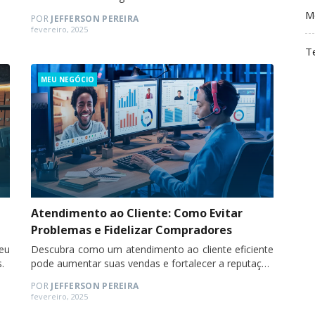
ir
M
POR
JEFFERSON PEREIRA
Posted
fevereiro, 2025
on
T
Categories
MEU NEGÓCIO
Atendimento ao Cliente: Como Evitar
Problemas e Fidelizar Compradores
eu
Descubra como um atendimento ao cliente eficiente
.
pode aumentar suas vendas e fortalecer a reputação
da sua loja de dropshipping.
POR
JEFFERSON PEREIRA
Posted
fevereiro, 2025
on