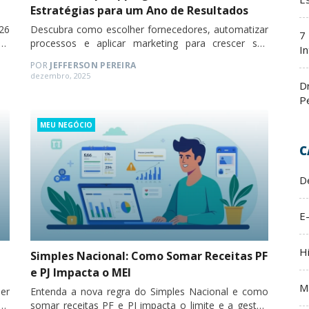
Estratégias para um Ano de Resultados
26
Descubra como escolher fornecedores, automatizar
7
ng
processos e aplicar marketing para crescer seu
In
dropshipping nacional em 2026.
POR
JEFFERSON PEREIRA
Posted
dezembro, 2025
D
on
P
Categories
MEU NEGÓCIO
C
D
E
H
Simples Nacional: Como Somar Receitas PF
e PJ Impacta o MEI
M
er
Entenda a nova regra do Simples Nacional e como
so
somar receitas PF e PJ impacta o limite e a gestão