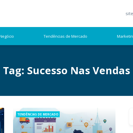
sit
Negócio
Tendências de Mercado
Marketi
Tag:
Sucesso Nas Vendas
S
Categories
TENDÊNCIAS DE MERCADO
fo