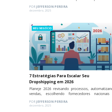
no dropshipping em 2026.
POR
JEFFERSON PEREIRA
Posted
dezembro, 2025
on
Categories
MEU NEGÓCIO
7 Estratégias Para Escalar Seu
Dropshipping em 2026
Planeje 2026 revisando processos, automatizan
vendas, escolhendo fornecedores nacionais
investindo em marketing digital.
POR
JEFFERSON PEREIRA
Posted
dezembro, 2025
on