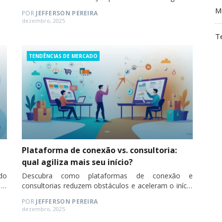
do MEI.
M
POR
JEFFERSON PEREIRA
Posted
dezembro, 2025
on
T
Categories
TENDÊNCIAS DE MERCADO
Plataforma de conexão vs. consultoria:
qual agiliza mais seu início?
do
Descubra como plataformas de conexão e
 e
consultorias reduzem obstáculos e aceleram o início
no e-commerce dropshipping.
POR
JEFFERSON PEREIRA
Posted
dezembro, 2025
on