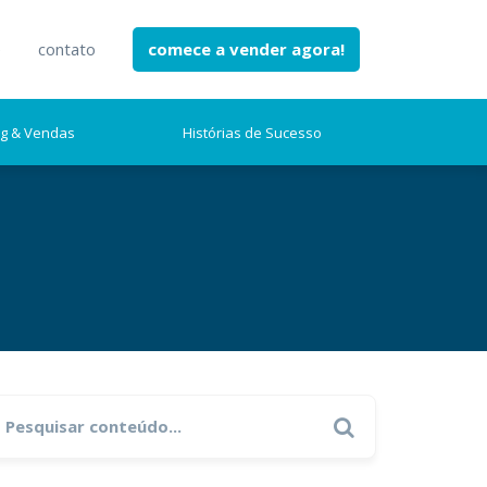
e
contato
comece a vender agora!
ng & Vendas
Histórias de Sucesso
earch
Search
r: