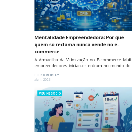
Mentalidade Empreendedora: Por que
quem só reclama nunca vende no e-
commerce
A Armadilha da Vitimização no E-commerce Muit
empreendedores iniciantes entram no mundo do 
commerce com a expectativa de enriquec
POR
DROPIFY
rapidamente e sem esforço. No entanto, quando 
Posted
abril, 2026
primeiros obstáculos surgem,…
on
Categories
MEU NEGÓCIO