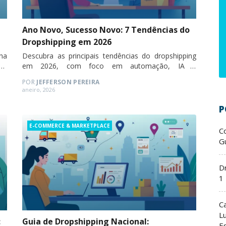
Ano Novo, Sucesso Novo: 7 Tendências do
Dropshipping em 2026
lha
Descubra as principais tendências do dropshipping
de
em 2026, com foco em automação, IA e
fornecedores nacionais.
POR
JEFFERSON PEREIRA
Posted
aneiro, 2026
on
P
Categories
E-COMMERCE & MARKETPLACE
C
Gu
D
1
C
L
:
Guia de Dropshipping Nacional:
E