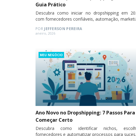
Guia Prático
Descubra como iniciar no dropshipping em 20
com fornecedores confiáveis, automação, marketi
digital e nichos promissores.
POR
JEFFERSON PEREIRA
Posted
aneiro, 2026
on
Categories
MEU NEGÓCIO
Ano Novo no Dropshipping: 7 Passos Para
Começar Certo
Descubra como identificar nichos, escolh
fornecedores e automatizar processos para suces