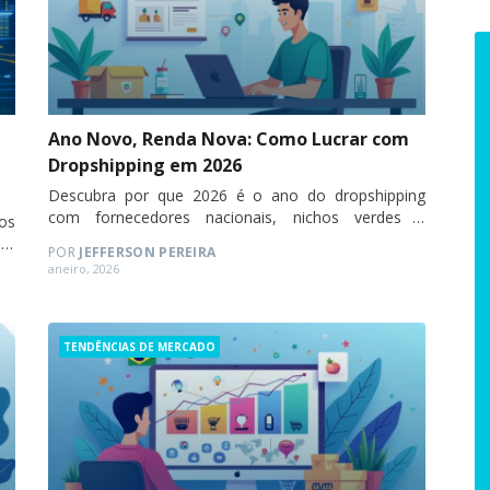
Ano Novo, Renda Nova: Como Lucrar com
Dropshipping em 2026
Descubra por que 2026 é o ano do dropshipping
com fornecedores nacionais, nichos verdes e
os
logística ágil.
e-
POR
JEFFERSON PEREIRA
er
Posted
aneiro, 2026
os
on
Categories
TENDÊNCIAS DE MERCADO