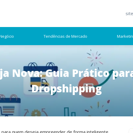
sit
Negócio
Tendências de Mercado
Marketi
ja Nova: Guia Prático par
Dropshipping
S
. E para quem deseja empreender de forma inteligente,