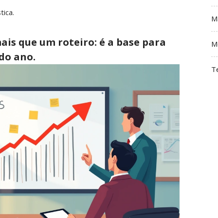
tica.
M
ais que um roteiro: é a base para
M
do ano.
T