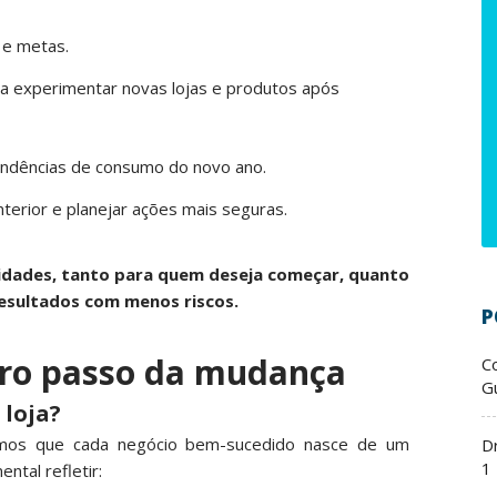
 e metas.
a experimentar novas lojas e produtos após
tendências de consumo do novo ano.
nterior e planejar ações mais seguras.
nidades, tanto para quem deseja começar, quanto
resultados com menos riscos.
P
iro passo da mudança
C
Gu
 loja?
demos que cada negócio bem-sucedido nasce de um
D
1
ntal refletir: