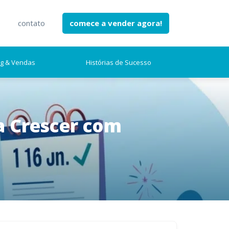
e
contato
comece a vender agora!
ng & Vendas
Histórias de Sucesso
a Crescer com
earch