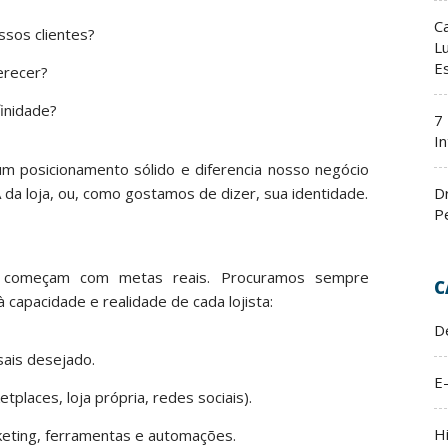
C
sos clientes?
L
E
erecer?
inidade?
7
In
m posicionamento sólido e diferencia nosso negócio
D
da loja, ou, como gostamos de dizer, sua identidade.
P
ico começam com metas reais. Procuramos sempre
C
capacidade e realidade de cada lojista:
D
sais desejado.
E
tplaces, loja própria, redes sociais).
H
keting, ferramentas e automações.