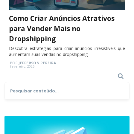
Como Criar Anúncios Atrativos
para Vender Mais no
Dropshipping
Descubra estratégias para criar anúncios irresistíveis que
aumentam suas vendas no dropshipping.
POR
JEFFERSON PEREIRA
Posted
fevereiro, 2025
on
Search
Search
for: