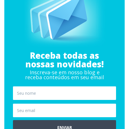
Receba todas as
nossas novidades!
Inscreva-se em nosso blog e
receba conteúdos em seu email
ENVIAR