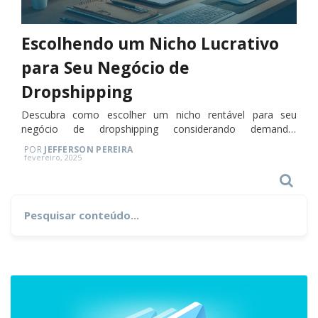
Escolhendo um Nicho Lucrativo
para Seu Negócio de
Dropshipping
Descubra como escolher um nicho rentável para seu
negócio de dropshipping considerando demanda,
concorrência e margem de lucro.
POR
JEFFERSON PEREIRA
Posted
fevereiro, 2025
on
Search
Search
for: