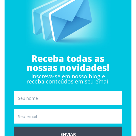
Receba todas as
nossas novidades!
Inscreva-se em nosso blog e
receba conteúdos em seu email
ENVIAR