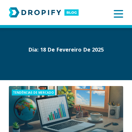
Skip
to
content
Dia:
18 De Fevereiro De 2025
Categories
TENDÊNCIAS DE MERCADO