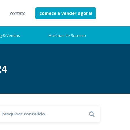
e
contato
comece a vender agora!
ng & Vendas
Histórias de Sucesso
24
earch
Search
r: