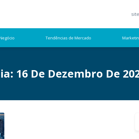
sit
Negócio
Tendências de Mercado
Marketi
ia:
16 De Dezembro De 20
S
fo