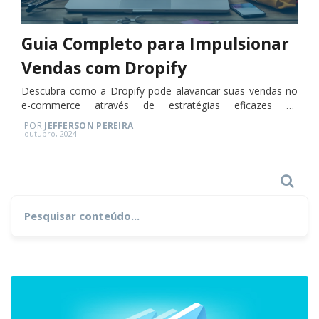
Guia Completo para Impulsionar
Vendas com Dropify
Descubra como a Dropify pode alavancar suas vendas no
e-commerce através de estratégias eficazes de
dropshipping.
POR
JEFFERSON PEREIRA
Posted
outubro, 2024
on
Search
Search
for: