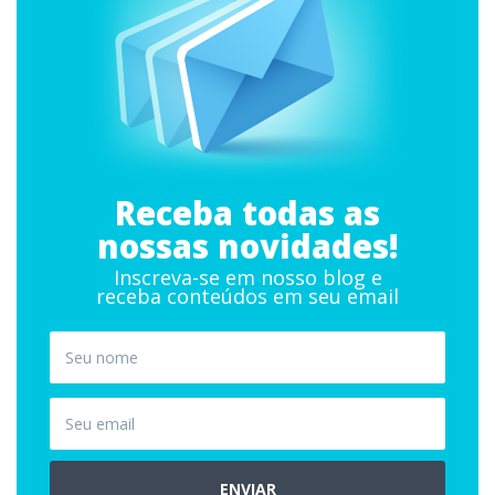
Receba todas as
nossas novidades!
Inscreva-se em nosso blog e
receba conteúdos em seu email
ENVIAR