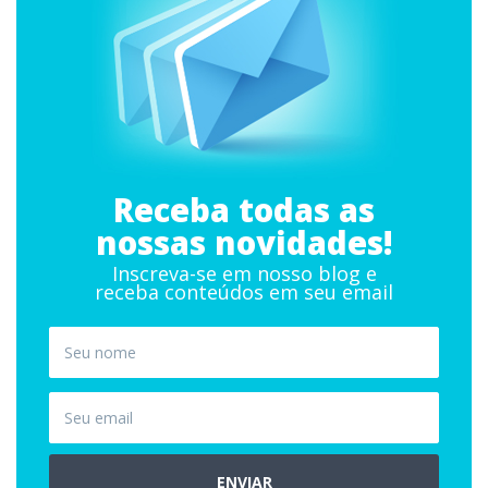
Receba todas as
nossas novidades!
Inscreva-se em nosso blog e
receba conteúdos em seu email
ENVIAR