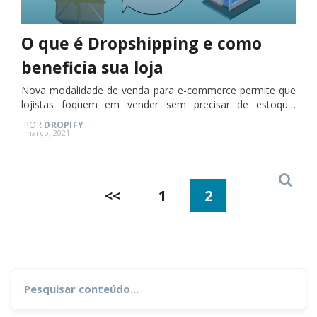
O que é Dropshipping e como
beneficia sua loja
Nova modalidade de venda para e-commerce permite que
lojistas foquem em vender sem precisar de estoque.
Entenda o que é Dropshipping!
POR
DROPIFY
Posted
março, 2021
on
Search
Paginação
<<
1
2
de
posts
Search
for: