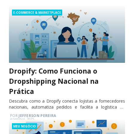
Categories
E-COMMERCE & MARKETPLACE
Dropify: Como Funciona o
Dropshipping Nacional na
Prática
Descubra como a Dropify conecta lojistas a fornecedores
nacionais, automatiza pedidos e facilita a logística no
dropshipping.
POR
JEFFERSON PEREIRA
Posted
ezembro, 2025
on
Categories
MEU NEGÓCIO