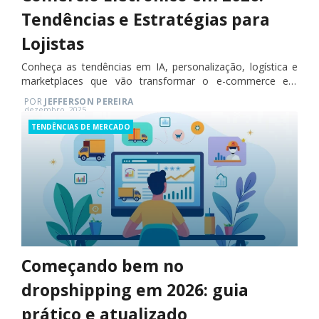
Tendências e Estratégias para
Lojistas
Conheça as tendências em IA, personalização, logística e
marketplaces que vão transformar o e-commerce em
2026.
POR
JEFFERSON PEREIRA
Posted
dezembro, 2025
on
Categories
TENDÊNCIAS DE MERCADO
Começando bem no
dropshipping em 2026: guia
prático e atualizado