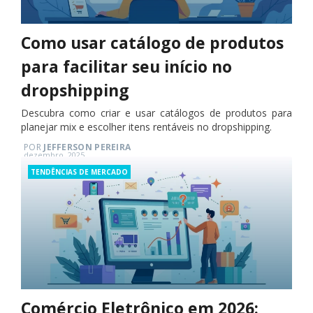
Como usar catálogo de produtos
para facilitar seu início no
dropshipping
Descubra como criar e usar catálogos de produtos para
planejar mix e escolher itens rentáveis no dropshipping.
POR
JEFFERSON PEREIRA
Posted
dezembro, 2025
on
Categories
TENDÊNCIAS DE MERCADO
Comércio Eletrônico em 2026: