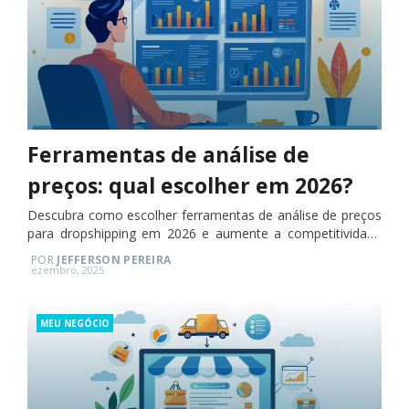
Ferramentas de análise de
preços: qual escolher em 2026?
Descubra como escolher ferramentas de análise de preços
para dropshipping em 2026 e aumente a competitividade
do seu e-commerce.
POR
JEFFERSON PEREIRA
Posted
ezembro, 2025
on
Categories
MEU NEGÓCIO