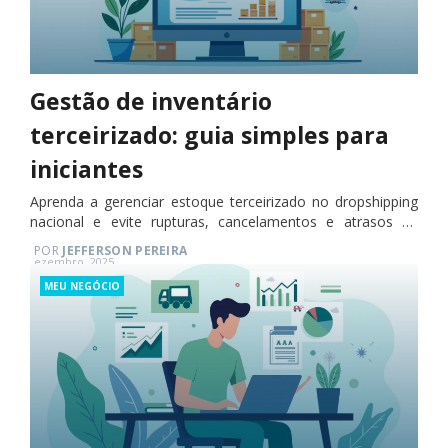
Gestão de inventário
terceirizado: guia simples para
iniciantes
Aprenda a gerenciar estoque terceirizado no dropshipping
nacional e evite rupturas, cancelamentos e atrasos na
entrega.
POR
JEFFERSON PEREIRA
Posted
ezembro, 2025
on
Categories
MEU NEGÓCIO