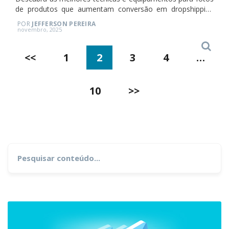
de produtos que aumentam conversão em dropshipping
em 2026.
POR
JEFFERSON PEREIRA
Posted
novembro, 2025
on
Search
Paginação
<<
1
2
3
4
…
de
10
>>
posts
Search
for: