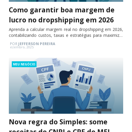
Como garantir boa margem de
lucro no dropshipping em 2026
Aprenda a calcular margem real no dropshipping em 2026,
contabilizando custos, taxas e estratégias para maximizar
lucro.
POR
JEFFERSON PEREIRA
Posted
ezembro, 2025
on
Categories
MEU NEGÓCIO
Nova regra do Simples: some
receitas do CNPJ e CPF do MEI