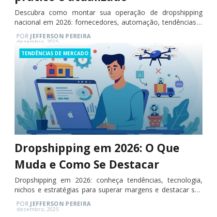
Descubra como montar sua operação de dropshipping
nacional em 2026: fornecedores, automação, tendências e
marketing digital.
POR
JEFFERSON PEREIRA
Posted
dezembro, 2025
on
Categories
TENDÊNCIAS DE MERCADO
Dropshipping em 2026: O Que
Muda e Como Se Destacar
Dropshipping em 2026: conheça tendências, tecnologia,
nichos e estratégias para superar margens e destacar seu
negócio.
POR
JEFFERSON PEREIRA
Posted
dezembro, 2025
on