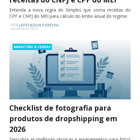
Entenda a nova regra do Simples que soma receitas do
CPF e CNPJ do MEI para cálculo do limite anual do regime.
POR
JEFFERSON PEREIRA
Posted
novembro, 2025
on
Categories
MARKETING & VENDAS
Checklist de fotografia para
produtos de dropshipping em
2026
Descubra as melhores técnicas e equipamentos para fotos