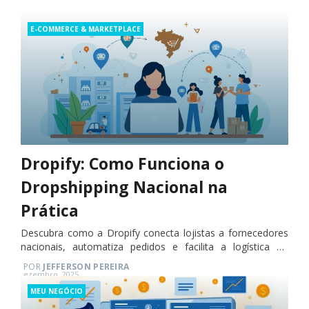
Categories
E-COMMERCE & MARKETPLACE
Dropify: Como Funciona o
Dropshipping Nacional na
Prática
Descubra como a Dropify conecta lojistas a fornecedores
nacionais, automatiza pedidos e facilita a logística no
dropshipping.
POR
JEFFERSON PEREIRA
Posted
ezembro, 2025
on
Categories
MEU NEGÓCIO