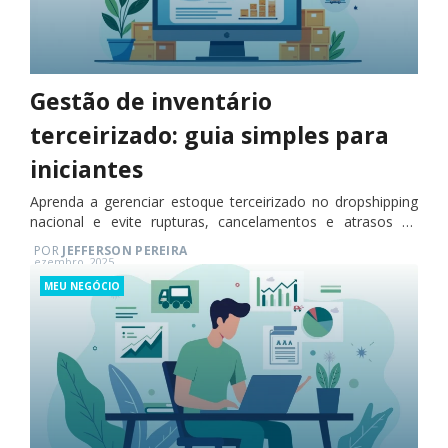
Gestão de inventário
terceirizado: guia simples para
iniciantes
Aprenda a gerenciar estoque terceirizado no dropshipping
nacional e evite rupturas, cancelamentos e atrasos na
entrega.
POR
JEFFERSON PEREIRA
Posted
ezembro, 2025
on
Categories
MEU NEGÓCIO