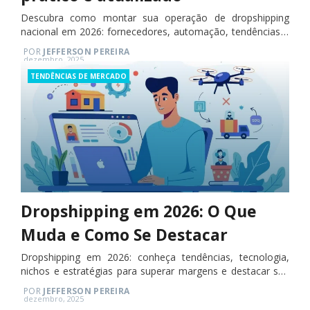
Descubra como montar sua operação de dropshipping
nacional em 2026: fornecedores, automação, tendências e
marketing digital.
POR
JEFFERSON PEREIRA
Posted
dezembro, 2025
on
Categories
TENDÊNCIAS DE MERCADO
Dropshipping em 2026: O Que
Muda e Como Se Destacar
Dropshipping em 2026: conheça tendências, tecnologia,
nichos e estratégias para superar margens e destacar seu
negócio.
POR
JEFFERSON PEREIRA
Posted
dezembro, 2025
on