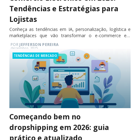
Tendências e Estratégias para
Lojistas
Conheça as tendências em IA, personalização, logística e
marketplaces que vão transformar o e-commerce em
2026.
POR
JEFFERSON PEREIRA
Posted
dezembro, 2025
on
Categories
TENDÊNCIAS DE MERCADO
Começando bem no
dropshipping em 2026: guia
prático e atualizado