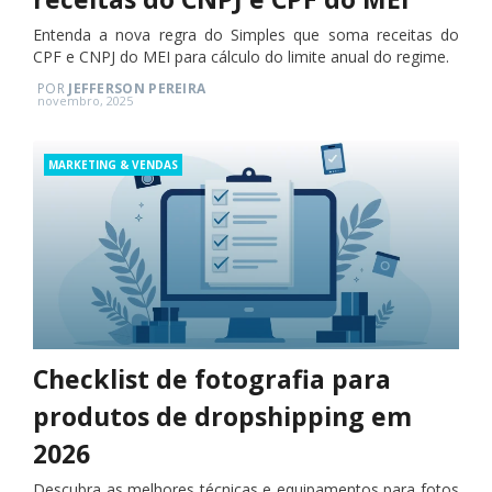
Entenda a nova regra do Simples que soma receitas do
CPF e CNPJ do MEI para cálculo do limite anual do regime.
POR
JEFFERSON PEREIRA
Posted
novembro, 2025
on
Categories
MARKETING & VENDAS
Checklist de fotografia para
produtos de dropshipping em
2026
Descubra as melhores técnicas e equipamentos para fotos