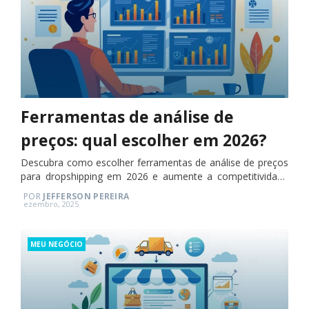
Ferramentas de análise de
preços: qual escolher em 2026?
Descubra como escolher ferramentas de análise de preços
para dropshipping em 2026 e aumente a competitividade
do seu e-commerce.
POR
JEFFERSON PEREIRA
Posted
ezembro, 2025
on
Categories
MEU NEGÓCIO