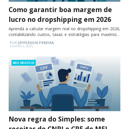
Como garantir boa margem de
lucro no dropshipping em 2026
Aprenda a calcular margem real no dropshipping em 2026,
contabilizando custos, taxas e estratégias para maximizar
lucro.
POR
JEFFERSON PEREIRA
Posted
ezembro, 2025
on
Categories
MEU NEGÓCIO
Nova regra do Simples: some
receitas do CNPJ e CPF do MEI