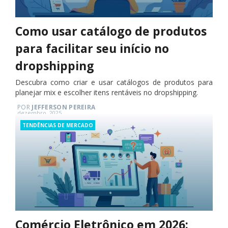
Como usar catálogo de produtos
para facilitar seu início no
dropshipping
Descubra como criar e usar catálogos de produtos para
planejar mix e escolher itens rentáveis no dropshipping.
POR
JEFFERSON PEREIRA
Posted
dezembro, 2025
on
Categories
TENDÊNCIAS DE MERCADO
Comércio Eletrônico em 2026: