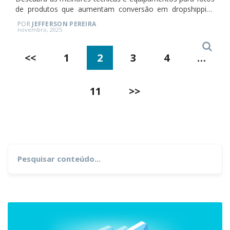
de produtos que aumentam conversão em dropshipping
em 2026.
POR
JEFFERSON PEREIRA
Posted
novembro, 2025
on
Search
Paginação
<<
1
2
3
4
…
de
11
>>
posts
Search
for: